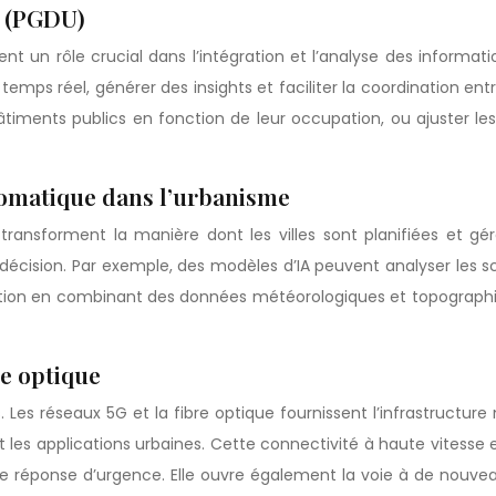
s (PGDU)
 un rôle crucial dans l’intégration et l’analyse des informati
temps réel, générer des insights et faciliter la coordination en
ents publics en fonction de leur occupation, ou ajuster les fe
utomatique dans l’urbanisme
que transforment la manière dont les villes sont planifiées et
de décision. Par exemple, des modèles d’IA peuvent analyser le
ndation en combinant des données météorologiques et topographiqu
e optique
es. Les réseaux 5G et la fibre optique fournissent l’infrastruct
s applications urbaines. Cette connectivité à haute vitesse et 
e réponse d’urgence. Elle ouvre également la voie à de nouve