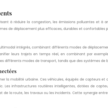
gents
 visant à réduire la congestion, les émissions polluantes et à amé
mes de déplacement plus efficaces, durables et confortables po
 multimodal intégrés, combinant différents modes de déplacemen
nifier leurs trajets en temps réel, en combinant par exemple
s différents modes de transport, tandis que des systèmes de bill
nectées
la mobilité urbaine. Ces véhicules, équipés de capteurs et conn
rafic. Les infrastructures routières intelligentes, dotées de 
at de la route, les travaux ou les incidents. Cette synergie en